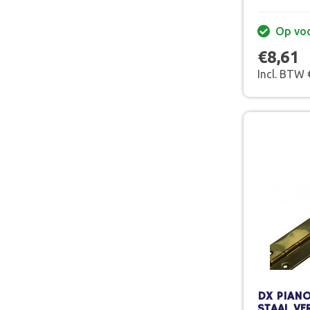
Op vo
€8,61
Incl. BTW 
DX PIANO
STAAL V