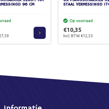
SCHARNIER 32X0.7 MM
DX PIANOSCHARNIER 3
RMESSINGD 96 CM
STAAL VERMESSINGD 17
orraad
Op voorraad
€10,35
€7,59
Incl. BTW €12,53
Informatie