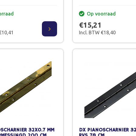
orraad
Op voorraad
€15,21
€10,41
Incl. BTW €18,40
SCHARNIER 32X0.7 MM
DX PIANOSCHARNIER 3
ERMESSINGD 200 CM
RVS 78 CM