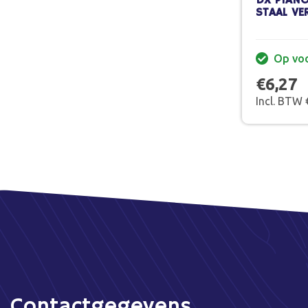
DX PIANO
STAAL VE
Op vo
€6,27
Incl. BTW 
Contactgegevens