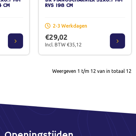
2X0.7 MM
DX PIANOSCHARNIER 32X0.7 MM
4 CM
RVS 198 CM
2-3 Werkdagen
€29,02
Incl. BTW €35,12
Weergeven 1 t/m 12 van in totaal 12
Openingstijden