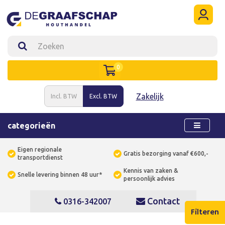
0
Zakelijk
Incl. BTW
Excl. BTW
categorieën
Eigen regionale
Gratis bezorging vanaf €600,-
transportdienst
Kennis van zaken &
Snelle levering binnen 48 uur*
persoonlijk advies
Contact
0316-342007
Filteren