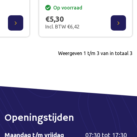
Op voorraad
€5,30
Incl. BTW €6,42
Weergeven 1 t/m 3 van in totaal 3
Openingstijden
Maandag t/m vrijdag
07:30 tot 17:30