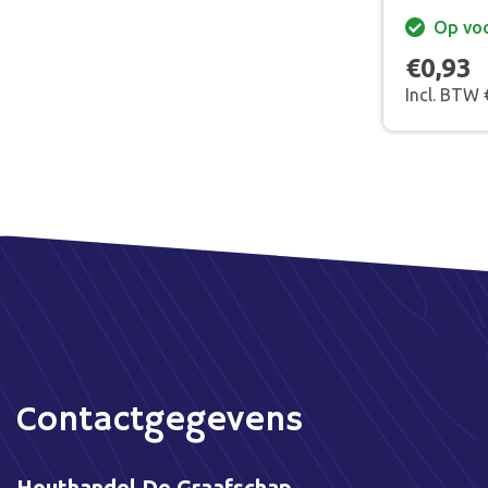
Op vo
€0,93
Incl. BTW 
Contactgegevens
Houthandel De Graafschap