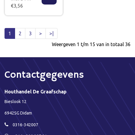
€3,56
1
2
3
>
>|
Weergeven 1 t/m 15 van in totaal 36
Contactgegevens
Houthandel De Graafschap
Bieslook 12
6942SG Didam
0316-342007