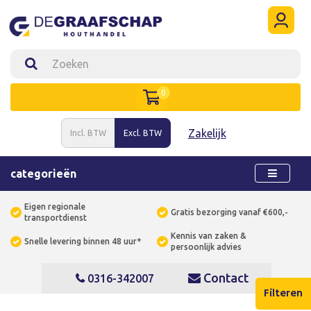
0
Zakelijk
Incl. BTW
Excl. BTW
categorieën
Eigen regionale
Gratis bezorging vanaf €600,-
transportdienst
Kennis van zaken &
Snelle levering binnen 48 uur*
persoonlijk advies
Contact
0316-342007
Filteren