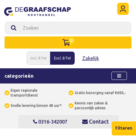
0
Zakelijk
Incl. BTW
Excl. BTW
categorieën
Eigen regionale
Gratis bezorging vanaf €600,-
transportdienst
Kennis van zaken &
Snelle levering binnen 48 uur*
persoonlijk advies
Contact
0316-342007
Filteren