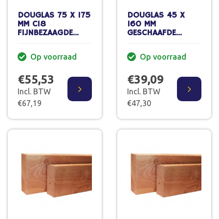
DOUGLAS 75 X 175
DOUGLAS 45 X
MM C18
160 MM
FIJNBEZAAGDE
GESCHAAFDE
GORDING 500 CM
GORDING 400 CM
70% PEFC
GEDROOGD
Op voorraad
Op voorraad
€55,53
€39,09
Incl. BTW
Incl. BTW
€67,19
€47,30