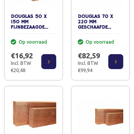
DOUGLAS 50 X
DOUGLAS 70 X
150 MM
220 MM
FIJNBEZAAGDE
GESCHAAFDE
GORDING VERS
GORDING 500 CM
300 CM PEFC
GEDROOGD 70%
Op voorraad
Op voorraad
PEFC
€16,92
€82,59
Incl. BTW
Incl. BTW
€20,48
€99,94