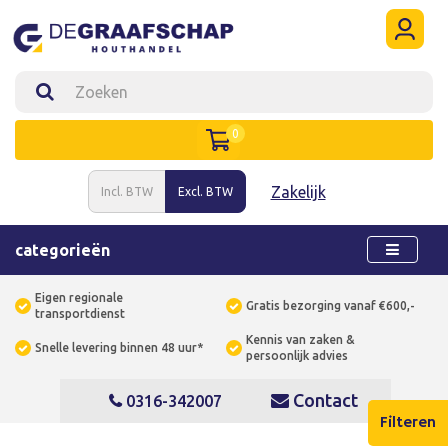
0
Zakelijk
Incl. BTW
Excl. BTW
categorieën
Eigen regionale
Gratis bezorging vanaf €600,-
transportdienst
Kennis van zaken &
Snelle levering binnen 48 uur*
persoonlijk advies
Contact
0316-342007
Filteren