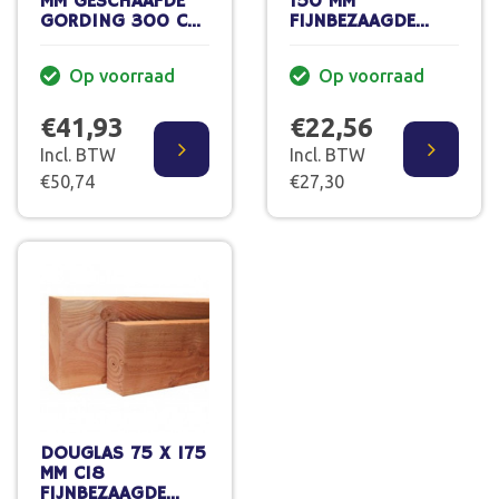
MM GESCHAAFDE
150 MM
GORDING 300 CM
FIJNBEZAAGDE
GEDROOGD 70%
GORDING VERS
PEFC
400 CM 70% PEFC
Op voorraad
Op voorraad
€41,93
€22,56
Incl. BTW
Incl. BTW
€50,74
€27,30
DOUGLAS 75 X 175
MM C18
FIJNBEZAAGDE