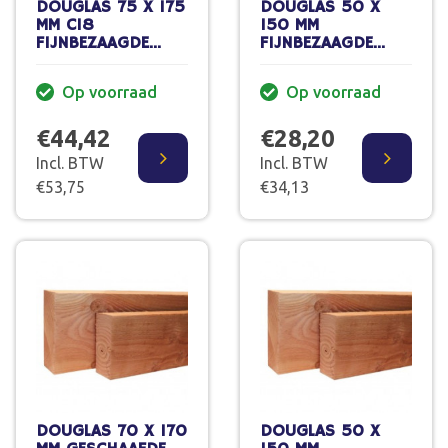
DOUGLAS 75 X 175
DOUGLAS 50 X
MM C18
150 MM
FIJNBEZAAGDE
FIJNBEZAAGDE
GORDING 400 CM
GORDING VERS
70% PEFC
500 CM
Op voorraad
Op voorraad
€44,42
€28,20
Incl. BTW
Incl. BTW
€53,75
€34,13
DOUGLAS 70 X 170
DOUGLAS 50 X