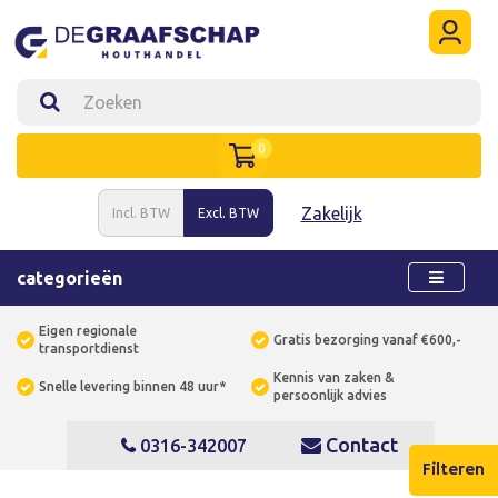
0
Zakelijk
Incl. BTW
Excl. BTW
categorieën
Eigen regionale
Gratis bezorging vanaf €600,-
transportdienst
Kennis van zaken &
Snelle levering binnen 48 uur*
persoonlijk advies
Contact
0316-342007
Filteren