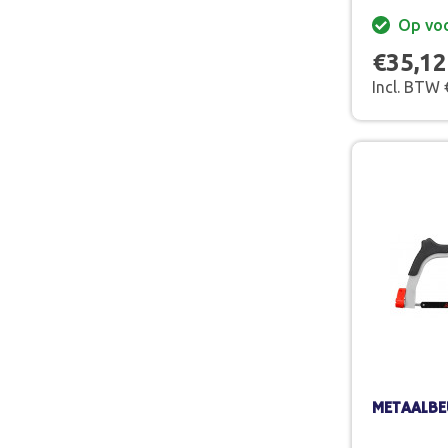
Op vo
€35,12
Incl. BTW 
METAALB