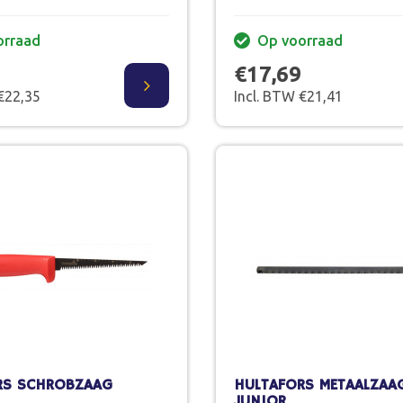
orraad
Op voorraad
€17,69
€22,35
Incl. BTW €21,41
RS SCHROBZAAG
HULTAFORS METAALZAA
JUNIOR