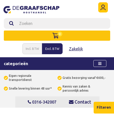
0
Zakelijk
Incl. BTW
Excl. BTW
categorieën
Eigen regionale
Gratis bezorging vanaf €600,-
transportdienst
Kennis van zaken &
Snelle levering binnen 48 uur*
persoonlijk advies
Contact
0316-342007
Filteren