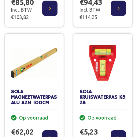
€85,80
€94,43
Incl. BTW
Incl. BTW
€103,82
€114,25
SOLA
SOLA
MAGNEETWATERPAS
KRUISWATERPAS K5
ALU AZM 100CM
ZB
Op voorraad
Op voorraad
€62,02
€5,23