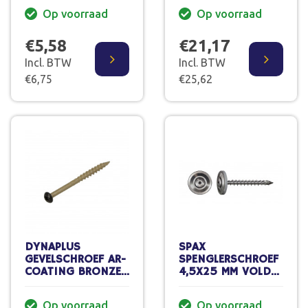
(50)
TORX-15
Op voorraad
Op voorraad
4.0X60/30 MM
(200 ST.)
€5,58
€21,17
Incl. BTW
Incl. BTW
€6,75
€25,62
DYNAPLUS
SPAX
GEVELSCHROEF AR-
SPENGLERSCHROEF
COATING BRONZE
4,5X25 MM VOLDR
CK ZWARTE KOP
RVS LENSKOP TORX
TORX-20
T20 DOOS 75 ST.
Op voorraad
Op voorraad