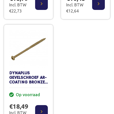
Incl. BTW
Incl. BTW
€22,73
€12,64
DYNAPLUS
GEVELSCHROEF AR-
COATING BRONZE
CK TORX-20
4.5X60/30 MM
Op voorraad
(200 ST.)
€18,49
Incl. BTW