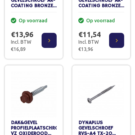
GEVELSCHROEF AR-
GEVELSCHROEF AR-
COATING BRONZE
COATING BRONZE
CK TORX-15
CK TORX-15
4.0X50/28 MM
4.0X40/22 MM
Op voorraad
Op voorraad
(200 ST.)
(200 ST.)
€13,96
€11,54
Incl. BTW
Incl. BTW
€16,89
€13,96
DAK&GEVEL
DYNAPLUS
PROFIELPLAATSCHROEF
GEVELSCHROEF
VZ OXIDEROOD
RVS-A4 TX-20