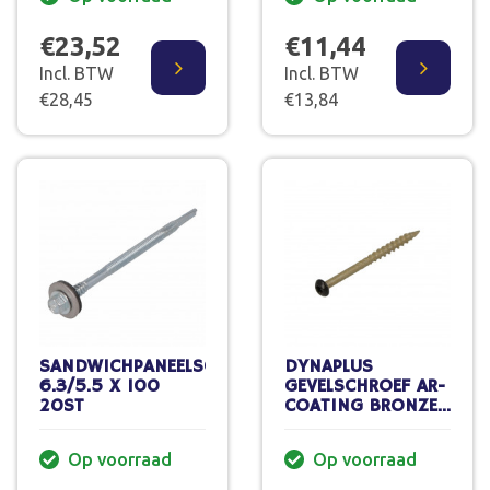
4.5X60/30 MM
(200 ST.)
€23,52
€11,44
Incl. BTW
Incl. BTW
€28,45
€13,84
SANDWICHPANEELSCHROEF
DYNAPLUS
6.3/5.5 X 100
GEVELSCHROEF AR-
20ST
COATING BRONZE
CK ZWARTE KOP
TORX-15
Op voorraad
Op voorraad
4.0X40/22 MM
(200 ST.)