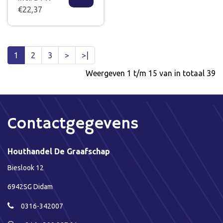
€22,37
1
2
3
>
>|
Weergeven 1 t/m 15 van in totaal 39
Contactgegevens
Houthandel De Graafschap
Bieslook 12
6942SG Didam
0316-342007