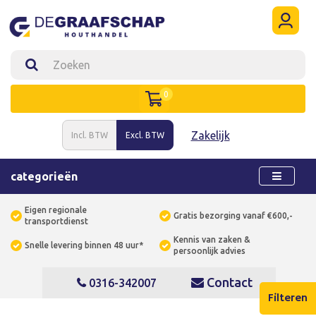
0
Zakelijk
Incl. BTW
Excl. BTW
categorieën
Eigen regionale
Gratis bezorging vanaf €600,-
transportdienst
Kennis van zaken &
Snelle levering binnen 48 uur*
persoonlijk advies
Contact
0316-342007
Filteren