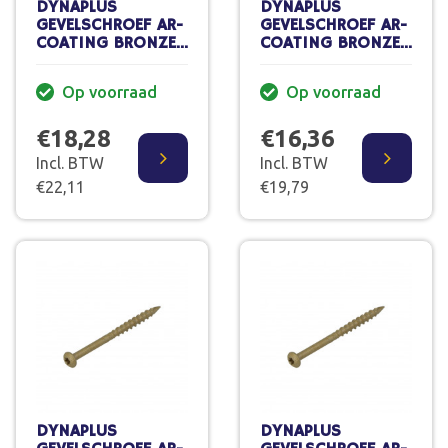
DYNAPLUS
DYNAPLUS
GEVELSCHROEF AR-
GEVELSCHROEF AR-
COATING BRONZE
COATING BRONZE
CK ZWARTE KOP
CK TORX-15
TORX-15
4.0X60/30 MM
Op voorraad
Op voorraad
4.0X50/28 MM
(200 ST.)
(200 ST.)
€18,28
€16,36
Incl. BTW
Incl. BTW
€22,11
€19,79
DYNAPLUS
DYNAPLUS