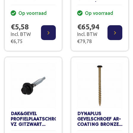
RAL3009 4.9X35
4.5X70/38 MM
(50)
(200 ST.)
Op voorraad
Op voorraad
€5,58
€65,94
Incl. BTW
Incl. BTW
€6,75
€79,78
DAK&GEVEL
DYNAPLUS
PROFIELPLAATSCHROEF
GEVELSCHROEF AR-
VZ GITZWART
COATING BRONZE
RAL9005 4.9X35
CK ZWARTE KOP