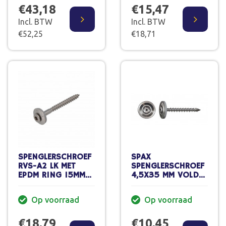
€43,18
€15,47
Incl. BTW
Incl. BTW
€52,25
€18,71
SPENGLERSCHROEF
SPAX
RVS-A2 LK MET
SPENGLERSCHROEF
EPDM RING 15MM
4,5X35 MM VOLDR
TX-20 4.5X25
RVS LENSKOP TORX
(200)
T20 DOOS 60 ST.
Op voorraad
Op voorraad
€18,79
€10,45