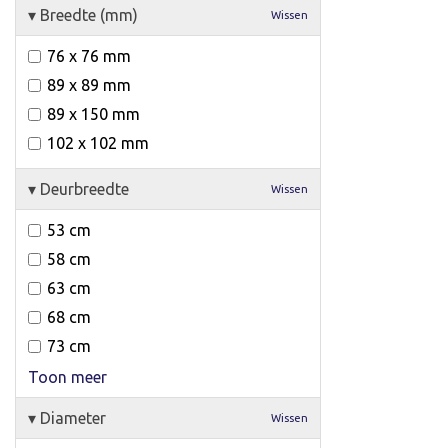
▾
Breedte (mm)
Wissen
76 x 76 mm
89 x 89 mm
89 x 150 mm
102 x 102 mm
▾
Deurbreedte
Wissen
53 cm
58 cm
63 cm
68 cm
73 cm
Toon meer
▾
Diameter
Wissen