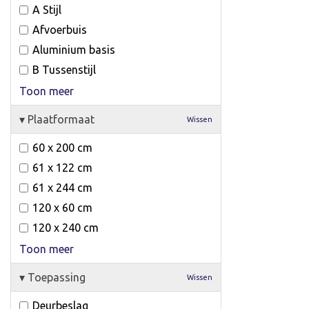
A Stijl
Afvoerbuis
Aluminium basis
B Tussenstijl
Toon meer
▾
Plaatformaat
Wissen
60 x 200 cm
61 x 122 cm
61 x 244 cm
120 x 60 cm
120 x 240 cm
Toon meer
▾
Toepassing
Wissen
Deurbeslag