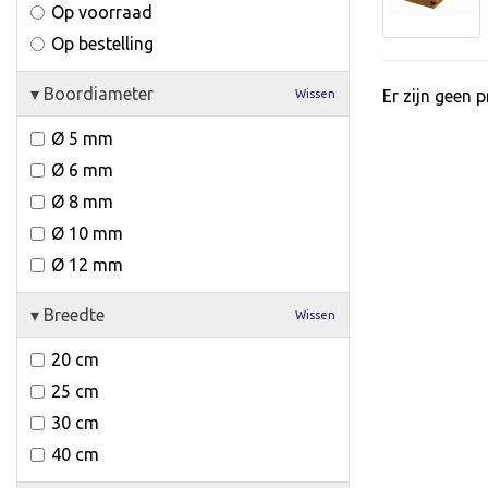
Op voorraad
Op bestelling
▾
Boordiameter
Er zijn geen 
Wissen
Ø 5 mm
Ø 6 mm
Ø 8 mm
Ø 10 mm
Ø 12 mm
▾
Breedte
Wissen
20 cm
25 cm
30 cm
40 cm