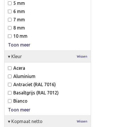
5 mm
6 mm
7 mm
8 mm
10 mm
Toon meer
▾
Kleur
Wissen
Acera
Aluminium
Antraciet (RAL 7016)
Basaltgrijs (RAL 7012)
Bianco
Toon meer
▾
Kopmaat netto
Wissen