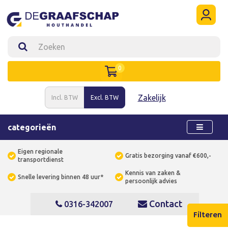
0
Zakelijk
Incl. BTW
Excl. BTW
categorieën
Eigen regionale
Gratis bezorging vanaf €600,-
transportdienst
Kennis van zaken &
Snelle levering binnen 48 uur*
persoonlijk advies
Contact
0316-342007
Filteren