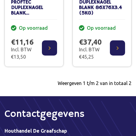
PROFTEC
DUPLEXNAGEL
DUPLEXNAGEL
BLANK 86X76X3.4
BLANK
(5KG)
67X57X2,8MM
(1KG)
Op voorraad
Op voorraad
€11,16
€37,40
Incl. BTW
Incl. BTW
€13,50
€45,25
Weergeven 1 t/m 2 van in totaal 2
Contactgegevens
Houthandel De Graafschap