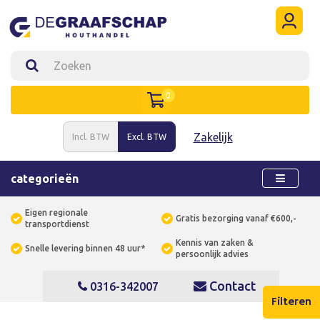
0
Zakelijk
Incl. BTW
Excl. BTW
categorieën
Eigen regionale
Gratis bezorging vanaf €600,-
transportdienst
Kennis van zaken &
Snelle levering binnen 48 uur*
persoonlijk advies
Contact
0316-342007
Filteren