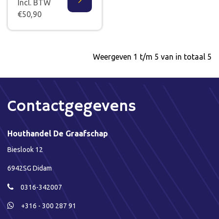
Incl. BTW
€50,90
Weergeven 1 t/m 5 van in totaal 5
Contactgegevens
Houthandel De Graafschap
Bieslook 12
6942SG Didam
0316-342007
+316 - 300 287 91