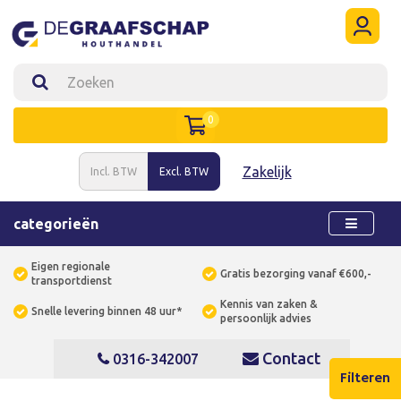
0
Zakelijk
Incl. BTW
Excl. BTW
categorieën
Eigen regionale
Gratis bezorging vanaf €600,-
transportdienst
Kennis van zaken &
Snelle levering binnen 48 uur*
persoonlijk advies
Contact
0316-342007
Filteren