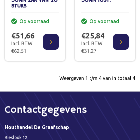
50MM ZAK VAN 20
50MM 10ST.
STUKS
Op voorraad
Op voorraad
€51,66
€25,84
Incl. BTW
Incl. BTW
€62,51
€31,27
Weergeven 1 t/m 4 van in totaal 4
Contactgegevens
Houthandel De Graafschap
Bieslook 12