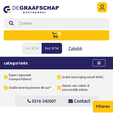
0
Zakelijk
Incl. BTW
Excl. BTW
categorieën
Eigen regionale
Gratis bezorging vanaf €600,-
transportdienst
Kennis van zaken &
Snelle levering binnen 48 uur*
persoonlijk advies
Contact
0316-342007
Filteren