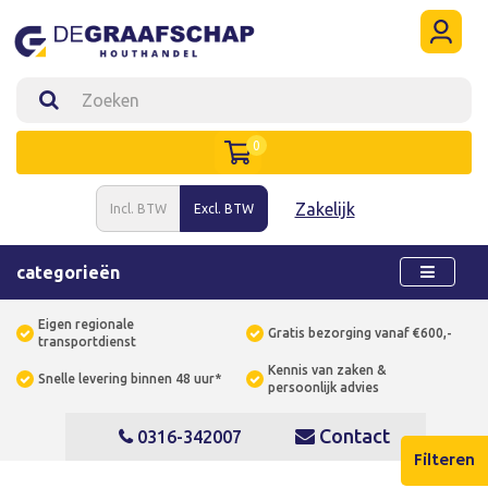
0
Zakelijk
Incl. BTW
Excl. BTW
categorieën
Eigen regionale
Gratis bezorging vanaf €600,-
transportdienst
Kennis van zaken &
Snelle levering binnen 48 uur*
persoonlijk advies
Contact
0316-342007
Filteren