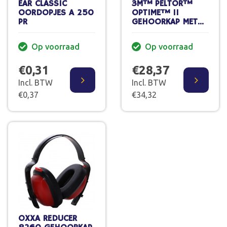
EAR CLASSIC
3M™ PELTOR™
OORDOPJES A 250
OPTIME™ II
PR
GEHOORKAP MET
HOOFDBAND,
GROEN, H520A-
Op voorraad
Op voorraad
407-GQ
€0,31
€28,37
Incl. BTW
Incl. BTW
€0,37
€34,32
OXXA REDUCER