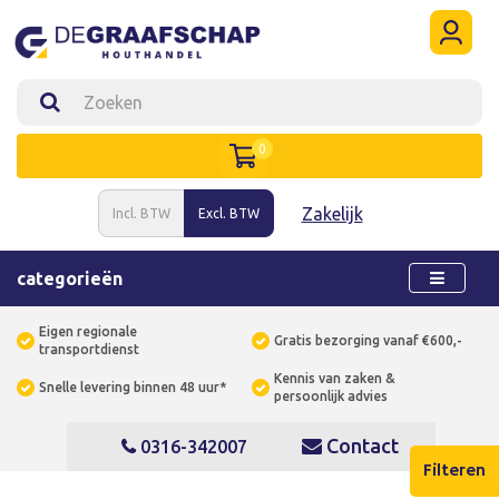
0
Zakelijk
Incl. BTW
Excl. BTW
categorieën
Eigen regionale
Gratis bezorging vanaf €600,-
transportdienst
Kennis van zaken &
Snelle levering binnen 48 uur*
persoonlijk advies
Contact
0316-342007
Filteren