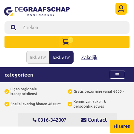
0
Zakelijk
Incl. BTW
Excl. BTW
categorieën
Eigen regionale
Gratis bezorging vanaf €600,-
transportdienst
Kennis van zaken &
Snelle levering binnen 48 uur*
persoonlijk advies
Contact
0316-342007
Filteren