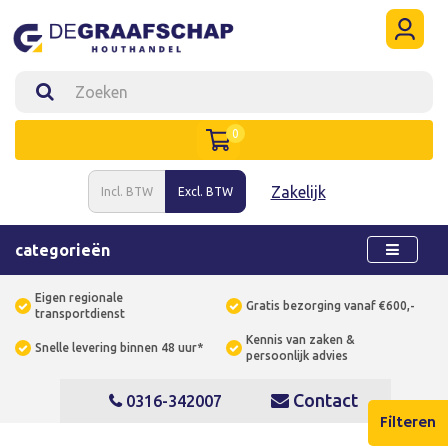
0
Zakelijk
Incl. BTW
Excl. BTW
categorieën
Eigen regionale
Gratis bezorging vanaf €600,-
transportdienst
Kennis van zaken &
Snelle levering binnen 48 uur*
persoonlijk advies
Contact
0316-342007
Filteren