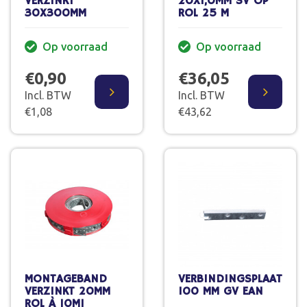
VERZINKT
20X1,0MM SV OP
30X300MM
ROL 25 M
Op voorraad
Op voorraad
€0,90
€36,05
Incl. BTW
Incl. BTW
€1,08
€43,62
MONTAGEBAND
VERBINDINGSPLAAT
VERZINKT 20MM
100 MM GV EAN
ROL À 10M1