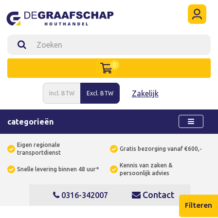
0
Zakelijk
Incl. BTW
Excl. BTW
categorieën
Eigen regionale
Gratis bezorging vanaf €600,-
transportdienst
Kennis van zaken &
Snelle levering binnen 48 uur*
persoonlijk advies
Contact
0316-342007
Filteren