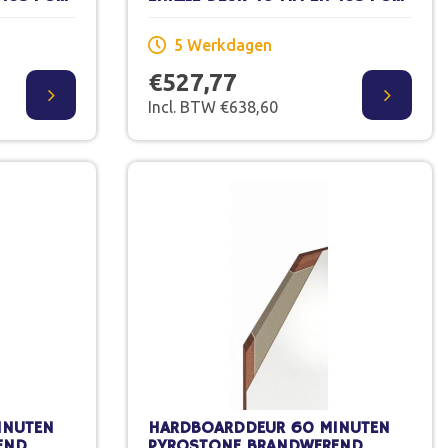
ILDERWERK
X 211,5 CM STOMP SCHILDERWERK
5 Werkdagen
€527,77
Incl. BTW €638,60
INUTEN
HARDBOARDDEUR 60 MINUTEN
END
PYROSTONE BRANDWEREND