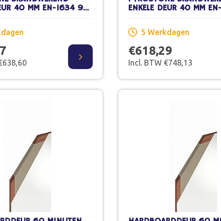
EUR 40 MM EN-1634 93
ENKELE DEUR 40 MM EN
CM STOMP
X 231,5 CM STOMP SCH
WERK
kdagen
5 Werkdagen
77
€618,29
 €638,60
Incl. BTW €748,13