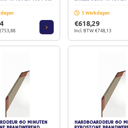
CM STOMP
X 231,5 CM STOMP SCH
WERK
kdagen
5 Werkdagen
04
€618,29
 €753,88
Incl. BTW €748,13
RDDEUR 60 MINUTEN
HARDBOARDDEUR 60 M
NE BRANDWEREND
PYROSTONE BRANDWER