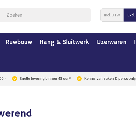
Incl. BTW
Excl
Ruwbouw
Hang & Sluitwerk
IJzerwaren
00,-
Snelle levering binnen 48 uur*
Kennis van zaken & persoonlij
werend