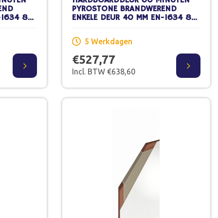
INUTEN
HARDBOARDDEUR 60 MINUTEN
END
PYROSTONE BRANDWEREND
-1634 83
ENKELE DEUR 40 MM EN-1634 83
ILDERWERK
X 211,5 CM STOMP SCHILDERWERK
5 Werkdagen
€527,77
Incl. BTW €638,60