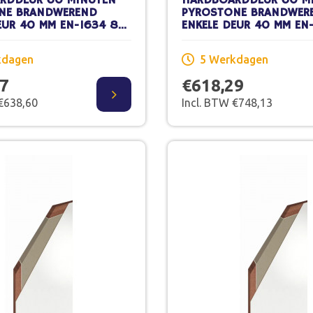
RDDEUR 60 MINUTEN
HARDBOARDDEUR 60 M
NE BRANDWEREND
PYROSTONE BRANDWER
EUR 40 MM EN-1634 88
ENKELE DEUR 40 MM EN
CM STOMP
X 231,5 CM STOMP SCH
WERK
kdagen
5 Werkdagen
77
€618,29
 €638,60
Incl. BTW €748,13