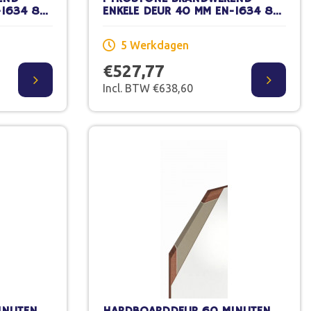
-1634 88
ENKELE DEUR 40 MM EN-1634 88
ILDERWERK
X 211,5 CM STOMP SCHILDERWERK
5 Werkdagen
€527,77
Incl. BTW €638,60