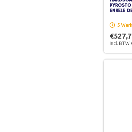
HARDBOA
PYROSTO
ENKELE D
X 201,5 
SCHILDER
5 Wer
€527,
Incl. BTW