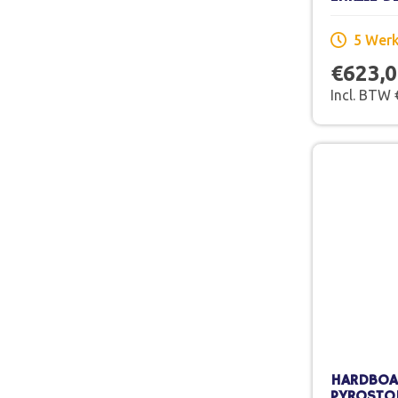
X 201,5 
SCHILDER
5 Wer
€623,
Incl. BTW
HARDBOA
PYROSTO