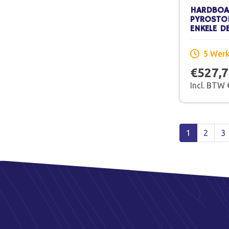
HARDBOA
PYROSTO
ENKELE D
X 201,5 
SCHILDER
5 Wer
€527,
Incl. BTW
1
2
3