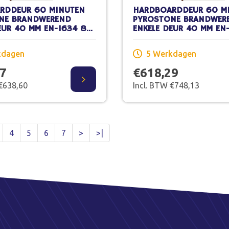
RDDEUR 60 MINUTEN
HARDBOARDDEUR 60 M
NE BRANDWEREND
PYROSTONE BRANDWER
EUR 40 MM EN-1634 83
ENKELE DEUR 40 MM EN
CM STOMP
X 231,5 CM STOMP SCH
WERK
kdagen
5 Werkdagen
77
€618,29
 €638,60
Incl. BTW €748,13
4
5
6
7
>
>|