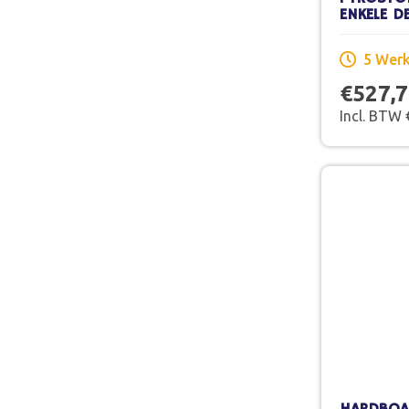
ENKELE D
X 201,5 
SCHILDER
5 Wer
€527,
Incl. BTW