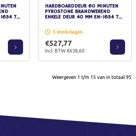
INUTEN
HARDBOARDDEUR 60 MINUTEN
END
PYROSTONE BRANDWEREND
-1634 78
ENKELE DEUR 40 MM EN-1634 78
ILDERWERK
X 211,5 CM STOMP SCHILDERWERK
5 Werkdagen
€527,77
Incl. BTW €638,60
Weergeven 1 t/m 15 van in totaal 95