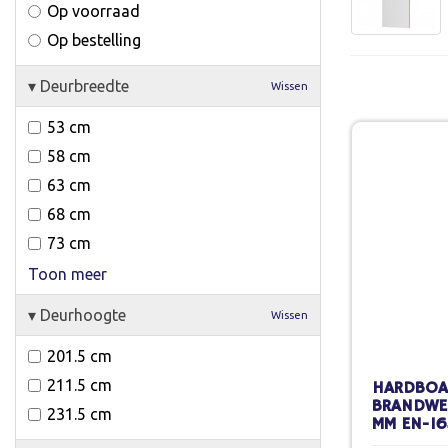
Op voorraad
Op bestelling
▾
Deurbreedte
Wissen
53 cm
58 cm
63 cm
68 cm
73 cm
Toon meer
▾
Deurhoogte
Wissen
201.5 cm
211.5 cm
HARDBOA
BRANDWE
231.5 cm
MM EN-16
STOMP S