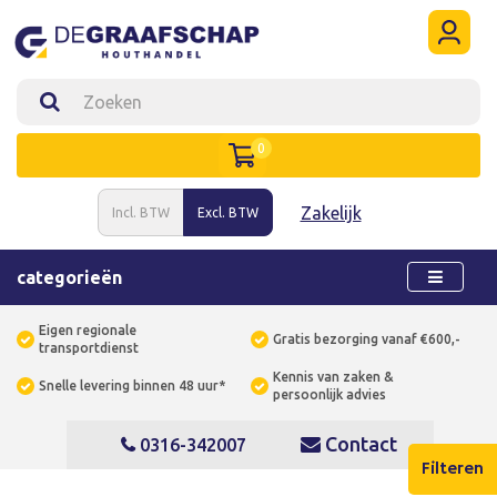
0
Zakelijk
Incl. BTW
Excl. BTW
categorieën
Eigen regionale
Gratis bezorging vanaf €600,-
transportdienst
Kennis van zaken &
Snelle levering binnen 48 uur*
persoonlijk advies
Contact
0316-342007
Filteren