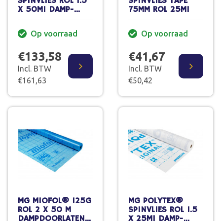
SPINVLIES ROL 1.5
SPINVLIES TAPE
X 50M1 DAMP-
75MM ROL 25M1
OPEN
Op voorraad
Op voorraad
€133,58
€41,67
Incl. BTW
Incl. BTW
€161,63
€50,42
MG MIOFOL® 125G
MG POLYTEX®
ROL 2 X 50 M
SPINVLIES ROL 1.5
DAMPDOORLATEND
X 25M1 DAMP-