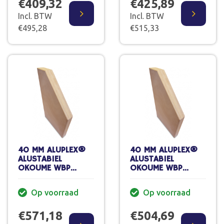
€409,32
€425,89
Incl. BTW
Incl. BTW
€495,28
€515,33
40 MM ALUPLEX®
40 MM ALUPLEX®
ALUSTABIEL
ALUSTABIEL
OKOUME WBP
OKOUME WBP
INFREESBAAR NAT
INFREESBAAR NAT
250 X 122 CM
235 X 110 CM
Op voorraad
Op voorraad
€571,18
€504,69