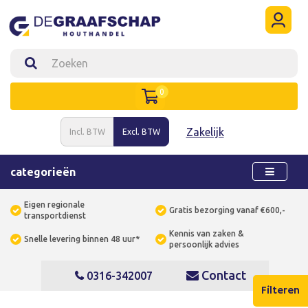
0
Zakelijk
Incl. BTW
Excl. BTW
categorieën
Eigen regionale
Gratis bezorging vanaf €600,-
transportdienst
Kennis van zaken &
Snelle levering binnen 48 uur*
persoonlijk advies
Contact
0316-342007
Filteren