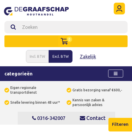
0
Zakelijk
Incl. BTW
Excl. BTW
categorieën
Eigen regionale
Gratis bezorging vanaf €600,-
transportdienst
Kennis van zaken &
Snelle levering binnen 48 uur*
persoonlijk advies
Contact
0316-342007
Filteren