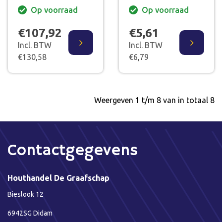
ORANJE 20 M. 6MM
Op voorraad
Op voorraad
€107,92
€5,61
Incl. BTW
Incl. BTW
€130,58
€6,79
Weergeven 1 t/m 8 van in totaal 8
Contactgegevens
Houthandel De Graafschap
Bieslook 12
6942SG Didam