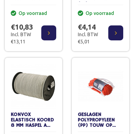
(PP) OP
HANDHASPE 20 M.
Op voorraad
Op voorraad
4MM
€10,83
€4,14
Incl. BTW
Incl. BTW
€13,11
€5,01
KONVOX
GESLAGEN
ELASTISCH KOORD
POLYPROPYLEEN
8 MM HASPEL A
(PP) TOUW OP
100MTR ZWART
HANDHASPEL