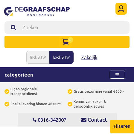
0
Zakelijk
Incl. BTW
Excl. BTW
categorieën
Eigen regionale
Gratis bezorging vanaf €600,-
transportdienst
Kennis van zaken &
Snelle levering binnen 48 uur*
persoonlijk advies
Contact
0316-342007
Filteren