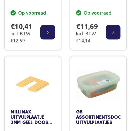
80 ST
130 ST
Op voorraad
Op voorraad
€10,41
€11,69
Incl. BTW
Incl. BTW
€12,59
€14,14
MILLIMAX
GB
UITVULPLAATJE
ASSORTIMENTSDOOS
2MM GEEL DOOS
UITVULPLAATJES
200 ST