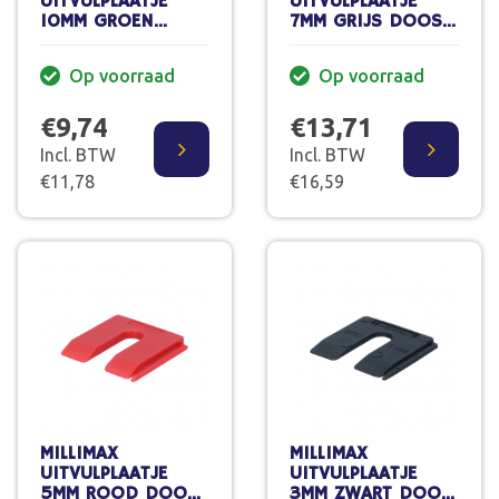
UITVULPLAATJE
UITVULPLAATJE
10MM GROEN
7MM GRIJS DOOS
DOOS 40 ST
60 ST
Op voorraad
Op voorraad
€9,74
€13,71
Incl. BTW
Incl. BTW
€11,78
€16,59
MILLIMAX
MILLIMAX
UITVULPLAATJE
UITVULPLAATJE
5MM ROOD DOOS
3MM ZWART DOOS