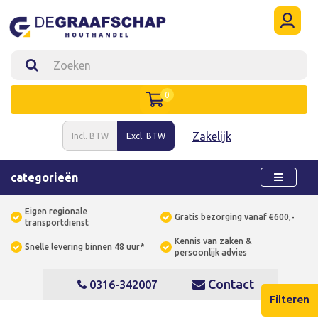
0
Zakelijk
Incl. BTW
Excl. BTW
categorieën
Eigen regionale
Gratis bezorging vanaf €600,-
transportdienst
Kennis van zaken &
Snelle levering binnen 48 uur*
persoonlijk advies
Contact
0316-342007
Filteren