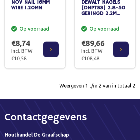
NOV NAIL 16MM
DEWALT NAGELS
WIRE 1.20MM
[DNPT33] 2.8-50
GERINGD 2.2M
VERZINKT
PAPIERGEBONDEN
Op voorraad
Op voorraad
€8,74
€89,66
Incl. BTW
Incl. BTW
€10,58
€108,48
Weergeven 1 t/m 2 van in totaal 2
Contactgegevens
Houthandel De Graafschap