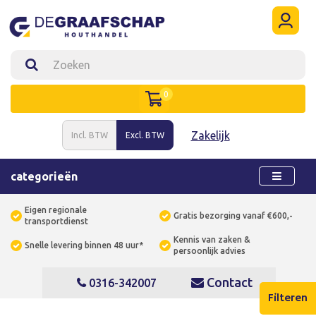
0
Zakelijk
Incl. BTW
Excl. BTW
categorieën
Eigen regionale
Gratis bezorging vanaf €600,-
transportdienst
Kennis van zaken &
Snelle levering binnen 48 uur*
persoonlijk advies
Contact
0316-342007
Filteren