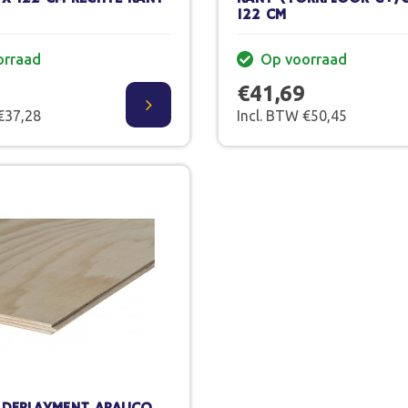
122 CM
orraad
Op voorraad
€41,69
€37,28
Incl. BTW €50,45