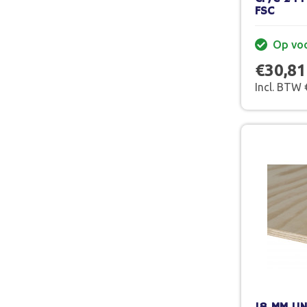
FSC
Op vo
€30,81
Incl. BTW 