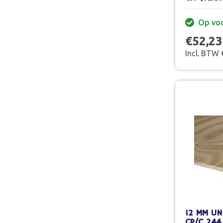
Op vo
€52,23
Incl. BTW 
12 MM UN
CP/C 244