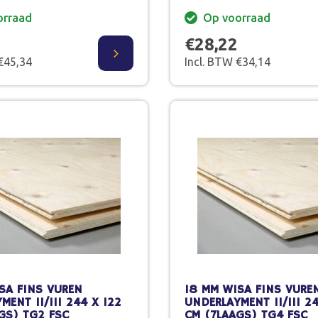
orraad
Op voorraad
€28,22
€45,34
Incl. BTW €34,14
SA FINS VUREN
18 MM WISA FINS VURE
MENT II/III 244 X 122
UNDERLAYMENT II/III 24
GS) TG2 FSC
CM (7LAAGS) TG4 FSC