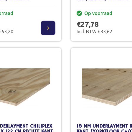
orraad
Op voorraad
€27,78
€63,20
Incl. BTW €33,62
DERLAYMENT CHILIPLEX
18 MM UNDERLAYMENT 
 X 122 CM RECHTE KANT
KANT (YORKFLOOR C+/C