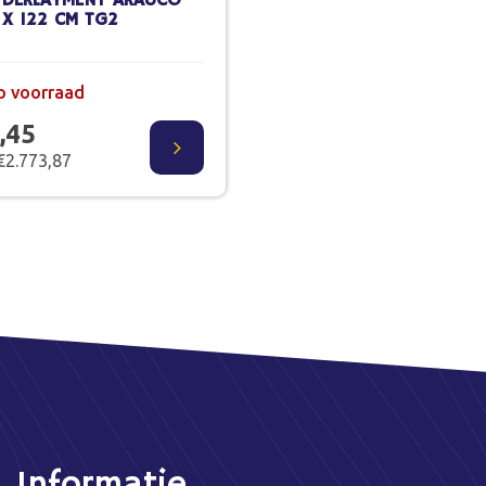
NDERLAYMENT ARAUCO
 X 122 CM TG2
p voorraad
,45
€2.773,87
Informatie