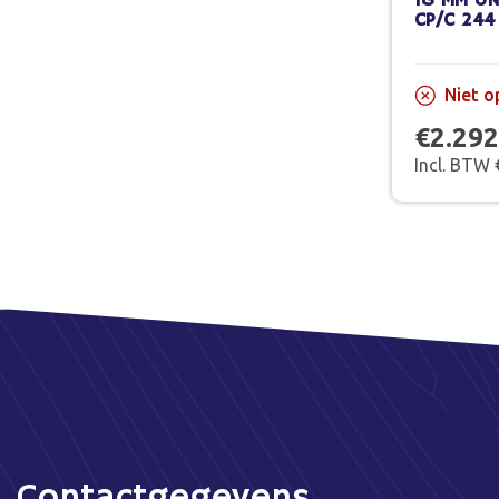
18 MM U
CP/C 244
Niet o
€2.292
Incl. BTW 
Contactgegevens