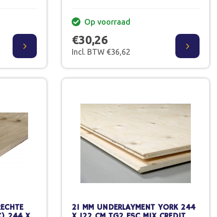
Op voorraad
€30,26
Incl. BTW €36,62
RECHTE
21 MM UNDERLAYMENT YORK 244
) 244 X
X 122 CM TG2 FSC MIX CREDIT