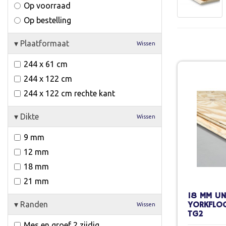
Op voorraad
Op bestelling
▾
Plaatformaat
Wissen
244 x 61 cm
244 x 122 cm
244 x 122 cm rechte kant
▾
Dikte
Wissen
9 mm
12 mm
18 mm
21 mm
18 MM U
▾
Randen
YORKFLOO
Wissen
TG2
Mes en groef 2 zijdig