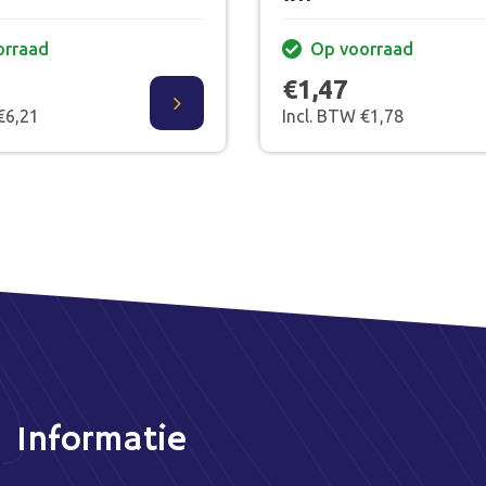
orraad
Op voorraad
€1,47
€6,21
Incl. BTW €1,78
Informatie