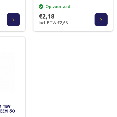
Op voorraad
€2,18
Incl. BTW €2,63
M TBV
TEEM 50