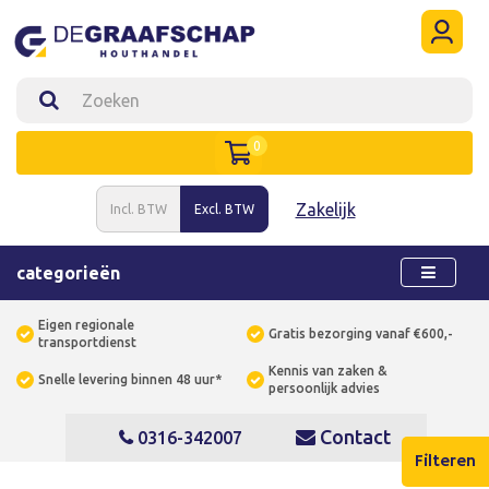
0
Zakelijk
Incl. BTW
Excl. BTW
categorieën
Eigen regionale
Gratis bezorging vanaf €600,-
transportdienst
Kennis van zaken &
Snelle levering binnen 48 uur*
persoonlijk advies
Contact
0316-342007
Filteren