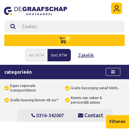
0
Zakelijk
Incl. BTW
Excl. BTW
categorieën
Eigen regionale
Gratis bezorging vanaf €600,-
transportdienst
Kennis van zaken &
Snelle levering binnen 48 uur*
persoonlijk advies
Contact
0316-342007
Filteren